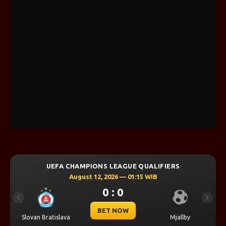
UEFA CHAMPIONS LEAGUE QUALIFIERS
August 12, 2026 — 01:15 WIB
0 : 0
Previous
Next
BET NOW
Slovan Bratislava
Mjallby