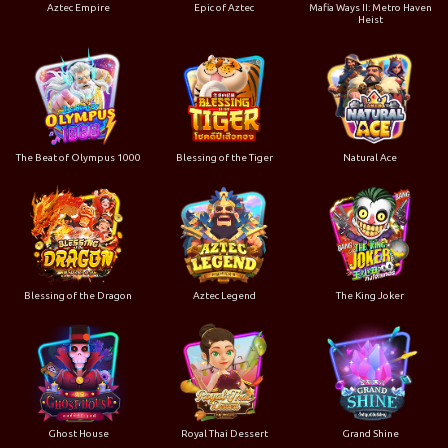
Aztec Empire
Epic of Aztec
Mafia Ways II: Metro Haven
Heist
The Beat of Olympus 1000
Blessing of the Tiger
Natural Ace
Blessing of the Dragon
Aztec Legend
The King Joker
Ghost House
Royal Thai Dessert
Grand Shine