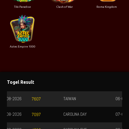
Tiki Paradise
Clash of War
Roma Kingdom
Aztec Empire 1000
Togel Result
TAIWAN
06-08-2026
4587
CAROLINA DAY
07-08-2026
1200