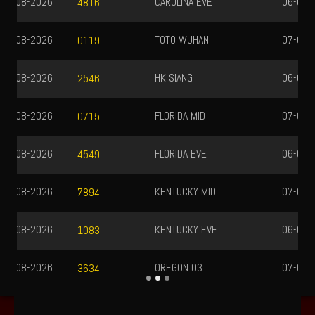
CAROLINA EVE
06-08-2026
2247
TOTO WUHAN
07-08-2026
5883
HK SIANG
06-08-2026
9220
FLORIDA MID
07-08-2026
2294
FLORIDA EVE
06-08-2026
0941
KENTUCKY MID
07-08-2026
5989
KENTUCKY EVE
06-08-2026
7029
OREGON 03
07-08-2026
5398