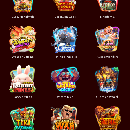
Lucky Nangkwak
Centillion Gods
Kingdom Z
Wonder Cuisine
Fishing's Paradise
Alice's Wonders
Rabbit Mines
Wizard Dice
Guardian Wealth