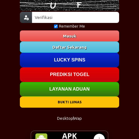
Remember Me
Masuk
Daftar Sekarang
LUCKY SPINS
PREDIKSI TOGEL
LAYANAN ADUAN
BUKTI LUNAS
Desktop
Wap