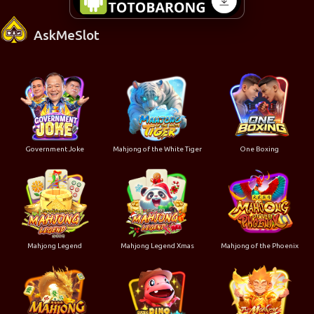
AskMeSlot
Government Joke
Mahjong of the White Tiger
One Boxing
Mahjong Legend
Mahjong Legend Xmas
Mahjong of the Phoenix