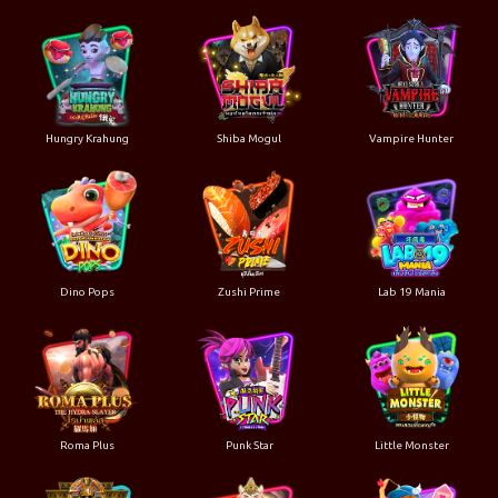
Hungry Krahung
Shiba Mogul
Vampire Hunter
Dino Pops
Zushi Prime
Lab 19 Mania
Roma Plus
Punk Star
Little Monster