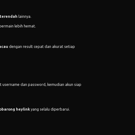
 terendah
lainnya.
bermain lebih hemat.
acau
dengan result cepat dan akurat setiap
at username dan password, kemudian akun siap
obarong heylink
yang selalu diperbarui.