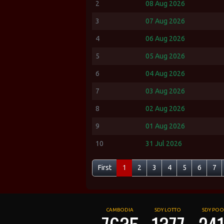
2
08 Aug 2026
3
07 Aug 2026
4
06 Aug 2026
5
05 Aug 2026
6
04 Aug 2026
7
03 Aug 2026
8
02 Aug 2026
9
01 Aug 2026
10
31 Jul 2026
First
1
2
3
4
5
6
7
CAMBODIA
SDY LOTTO
SDY POO