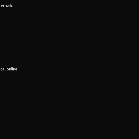
terbaik.
el online.