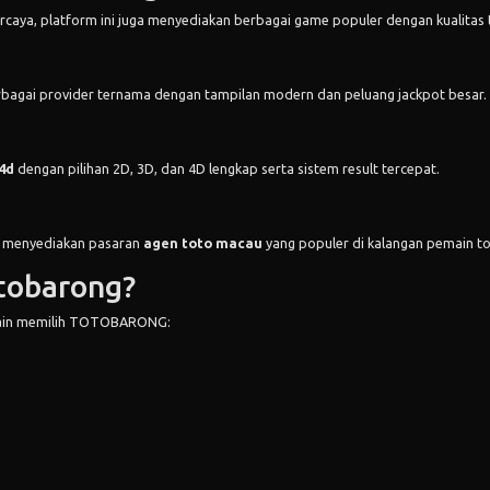
rcaya, platform ini juga menyediakan berbagai game populer dengan kualitas 
agai provider ternama dengan tampilan modern dan peluang jackpot besar.
4d
dengan pilihan 2D, 3D, dan 4D lengkap serta sistem result tercepat.
g menyediakan pasaran
agen toto macau
yang populer di kalangan pemain tog
tobarong?
in memilih
TOTOBARONG
: