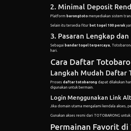
2. Minimal Deposit Ren
Platform
barongtoto
menyediakan sistem transa
Selain itu tersedia fitur
bet togel 100 perak
yan
3. Pasaran Lengkap dan
Sebagai
bandar togel terpercaya
, Totobaron
hari.
Cara Daftar Totobar
Langkah Mudah Daftar 
Proses
daftar totobarong
dapat dilakukan ha
digunakan untuk bermain.
Login Menggunakan Link Alt
Jika domain utama mengalami kendala akses,
Gunakan akses resmi dari
TOTOBARONG
untuk
Permainan Favorit di