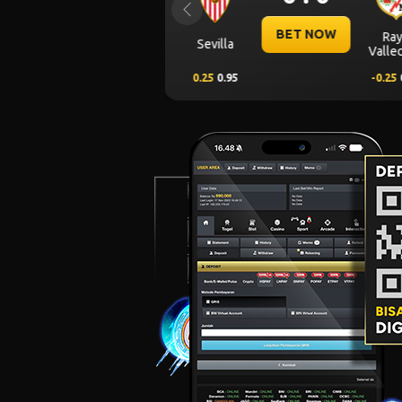
Previous
BET NOW
SK Sturm
Fener
Graz
-0.5
0.95
0.5
0