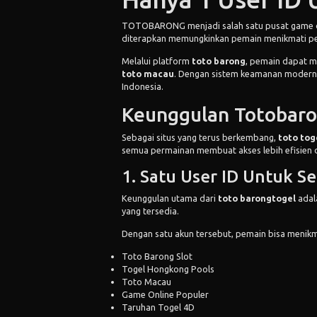
TOTOBARONG
menjadi salah satu pusat game 
diterapkan memungkinkan pemain menikmati pen
Melalui platform
toto barong
, pemain dapat m
toto macau
. Dengan sistem keamanan modern, p
Indonesia.
Keunggulan Totobaro
Sebagai situs yang terus berkembang,
toto tog
semua permainan membuat akses lebih efisien d
1. Satu User ID Untuk 
Keunggulan utama dari
toto barongtogel
adal
yang tersedia.
Dengan satu akun tersebut, pemain bisa menikm
Toto Barong Slot
Togel Hongkong Pools
Toto Macau
Game Online Populer
Taruhan Togel 4D