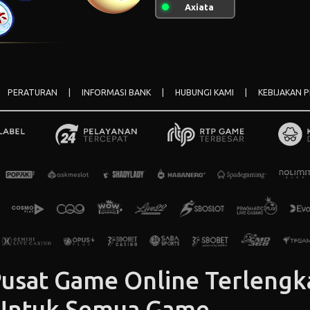
Axiata
PERATURAN
|
INFORMASI BANK
|
HUBUNGI KAMI
|
KEBIJAKAN P
at Game Online Terlengka
 Untuk Semua Game