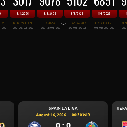
13
3017
9078
5102
6851
9
26
8/8/2026
8/8/2026
8/8/2026
8/8/2026
8
 EVE
TOTO WUHAN
HK SIANG
FLORIDA MID
FLORIDA EVE
KEN
80
9813
2476
2721
7766
8
26
9/8/2026
8/8/2026
9/8/2026
8/8/2026
9
OREGON 06
OREGON 09
OREGON 12
NEWYORK MID
NEWYORK EV
6079
3397
3787
5356
189
8/8/2026
8/8/2026
8/8/2026
9/8/2026
8/8/2026
IERS
UEFA CHAMPIONS LEAGUE QUALIFIERS
UEF
August 11, 2026 — 22:59 WIB
0 : 0