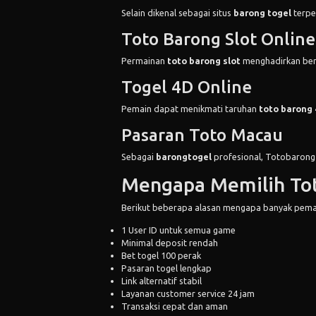
Selain dikenal sebagai situs
barong togel
terpe
Toto Barong Slot Online
Permainan
toto barong slot
menghadirkan berb
Togel 4D Online
Pemain dapat menikmati taruhan
toto barong 
Pasaran Toto Macau
Sebagai
barongtogel
profesional, Totobaron
Mengapa Memilih To
Berikut beberapa alasan mengapa banyak pema
1 User ID untuk semua game
Minimal deposit rendah
Bet togel 100 perak
Pasaran togel lengkap
Link alternatif stabil
Layanan customer service 24 jam
Transaksi cepat dan aman