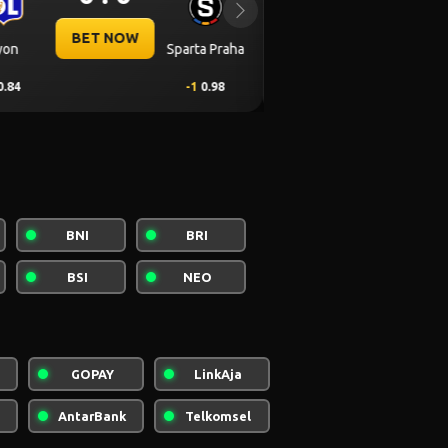
Next
BET NOW
ovan
Mjallby
islava
5
0.83
-0.5
0.99
BNI
BRI
BSI
NEO
GOPAY
LinkAja
AntarBank
Telkomsel