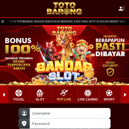
SETIA TOTOBARONG MOHON PERHATIKAN REKENING KAMI YANG AKTIF DI KOLOM DEPOSIT SEBELUM MELA
Hot
TOGEL
SLOT
RTP LIVE
LIVE CASINO
SPORT
AR