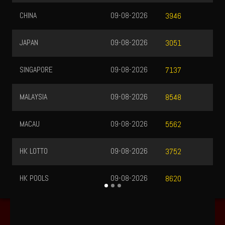
09-08-2026
TOTO WUHAN
3946
09-08-2026
HK SIANG
3051
09-08-2026
FLORIDA MID
7137
09-08-2026
FLORIDA EVE
8548
09-08-2026
KENTUCKY MID
5562
09-08-2026
KENTUCKY EVE
3752
09-08-2026
OREGON 03
8620