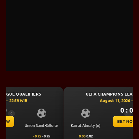
UEFA CHAMPIONS LEAGUE QUALIFIERS
August 11, 2026 — 22:00 WIB
0 : 0
Previous
Next
BET NOW
Kairat Almaty (n)
Levski Sofia
0.00
0.82
0.00
-0.94