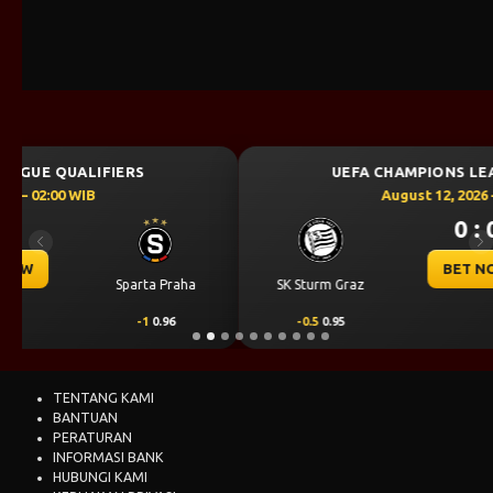
UEFA CHAMPIONS LEAGUE QUALIFIERS
August 12, 2026 — 01:30 WIB
0 : 0
Previous
Ne
BET NOW
SK Sturm Graz
Fenerbahce
-0.5
0.95
0.5
0.87
TENTANG KAMI
BANTUAN
PERATURAN
INFORMASI BANK
HUBUNGI KAMI