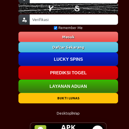
Remember Me
Masuk
Daftar Sekarang
LUCKY SPINS
PREDIKSI TOGEL
LAYANAN ADUAN
BUKTI LUNAS
Desktop
Wap