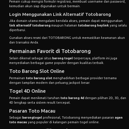
Pemain cukup mengisi formulir registrasi, membuat username dan password,
kemudian akun siap digunakan untuk bermain.
Login Menggunakan Link Alternatif Totobarong
Jika domain utama mengalami kendala akses, pemain dapat menggunakan
link alternatif totobarong
maupun halaman
totobarong heylink
yang selalu
diperbarui.
Gunakan akses resmi dari
TOTOBARONG
untuk memastikan keamanan akun
dan transaksi Anda.
Permainan Favorit di Totobarong
Selain dikenal sebagai situs
barong togel
terpercaya, platform ini juga
menyediakan berbagai game populer dengan kualitas terbaik.
Toto Barong Slot Online
Permainan
toto barong slot
menghadirkan berbagai provider ternama
dengan tampilan modern dan peluang jackpot besar.
Togel 4D Online
Pemain dapat menikmati taruhan
toto barong 4d
dengan pilihan 2D, 3D, dan
4D lengkap serta sistem result tercepat.
Pasaran Toto Macau
Sebagai
barongtogel
profesional, Totobarong menyediakan pasaran
agen
toto macau
yang populer di kalangan pemain togel online.